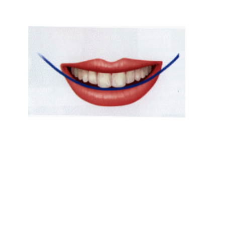
ש
דית