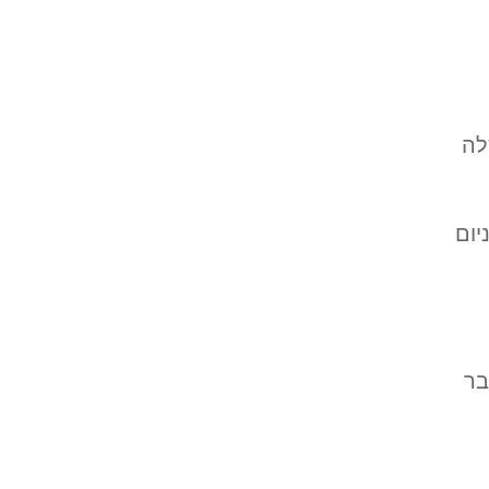
לה
יום
בר