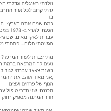
נולדתי באנגליה וגדלתי בצפ
גרתי קרוב לכל אזור התרבות
בו
? כמה שנים אתה בארץ? הי
הגעתי ל
עברית לאקדמאים. שם גילי
הגשמתי חלום... פתחתי מ
? מתי עברת לעזור המרכז
? נעים לך המרפאה ברמת ה
בשנת 1999 עברתי לגור בהרצליה ופתחתי מרפאה פרטית חדשה
אני מאוד אוהב את ההמרפאה ב רח' הבנים ברמת השרון, במיוחד החלונות הדגולים,
הנוף של פרחים ועצים
תכננתי שני חדרי טיפול עם
חדר המתנה מספיק רחוק מא
אני מאוד שמח שהמרפאה נמצאת ברמת השרון