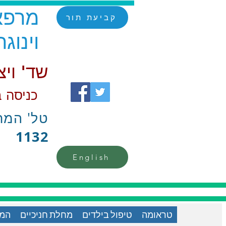
מרפאת
קביעת תור
וינוגר
שד' ויצמן 6/1 רמ
(כניסה
טל' המר
1132
English
טראומה
טיפול בילדים
מחלת חניכיים
המד