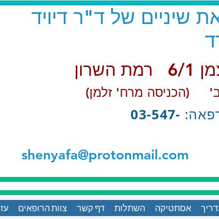
 שיניים של ד"ר דיויד
ד
ת השרון
 ב' (הכניסה מרח' זלמן
03-547-
פאה:
shenyafa@protonmail.com
ריך
אסתטיקה
השתלות
דף קשר
צוות הרופאים
עזר